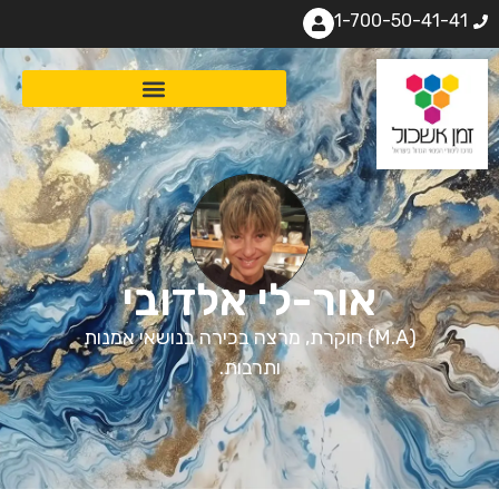
1-700-50-41-41
אור-לי אלדובי
(M.A) חוקרת, מרצה בכירה בנושאי אמנות
ותרבות.