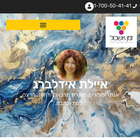
1-700-50-41-41
איילת אידלברג
אנתרופולוגית, חוקרת תרבויות ודתות, מרצה,
צלמת וכתבת.