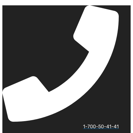
לג
תוכן
1-700-50-41-41