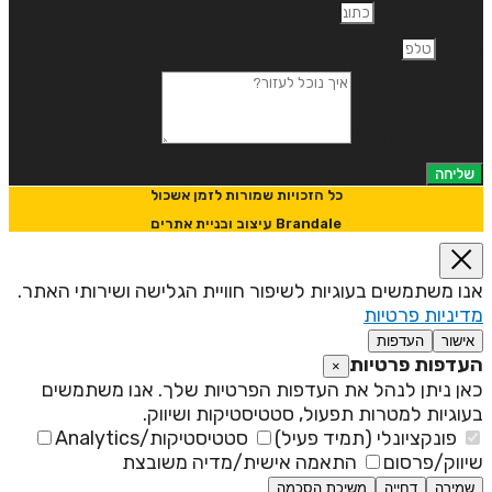
תובת דוא"ל
לפון
יך נוכל לעזור?
שליחה
כל הזכויות שמורות לזמן אשכול
Brandale עיצוב ובניית אתרים
נו משתמשים בעוגיות לשיפור חוויית הגלישה ושירותי האתר.
דיניות פרטיות
אישור
העדפות
עדפות פרטיות
×
אן ניתן לנהל את העדפות הפרטיות שלך. אנו משתמשים
עוגיות למטרות תפעול, סטטיסטיקות ושיווק.
פונקציונלי (תמיד פעיל)
סטטיסטיקות/Analytics
יווק/פרסום
התאמה אישית/מדיה משובצת
שמירה
דחייה
משיכת הסכמה