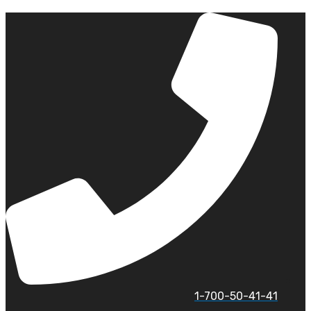
לג
תוכן
1-700-50-41-41