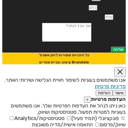
תובת דוא"ל
לפון
יך נוכל לעזור?
שליחה
כל הזכויות שמורות לזמן אשכול
Brandale עיצוב ובניית אתרים
נו משתמשים בעוגיות לשיפור חוויית הגלישה ושירותי האתר.
דיניות פרטיות
אישור
העדפות
עדפות פרטיות
×
אן ניתן לנהל את העדפות הפרטיות שלך. אנו משתמשים
עוגיות למטרות תפעול, סטטיסטיקות ושיווק.
פונקציונלי (תמיד פעיל)
סטטיסטיקות/Analytics
יווק/פרסום
התאמה אישית/מדיה משובצת