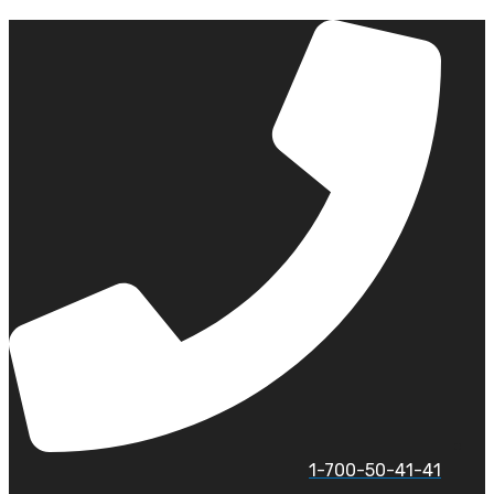
לג
תוכן
1-700-50-41-41