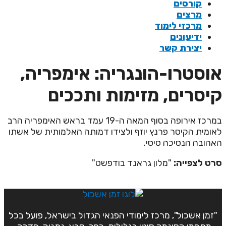
קורסים
מרצים
מרכזי לימוד
ידיעונים
יצירת קשר
וסטרו-הונגריה: אימפריה,
יסרים, מזימות ותככים
במרכז אירופה בסוף המאה ה-19 עמד בראש האימפריה הרב
אומית הקיסר פרנץ יוזף ולצידו דמותה האלמותית של אשתו
אהובה הנסיכה סיסי.
רט לצפייה:
"מלון גראנד בודפשט"
"זמן אשכול", מרכז לימודי הפנאי הגדול בישראל, פועל בכל