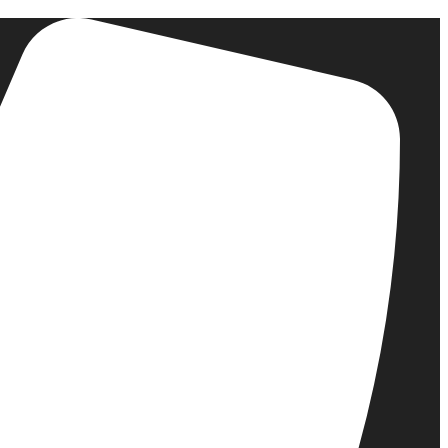
דלג
לתוכן