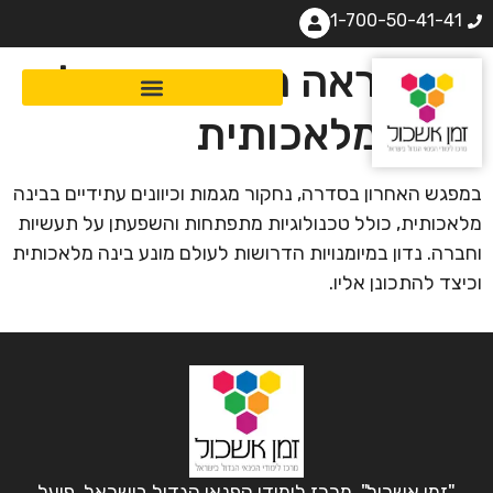
1-700-50-41-41
איך ייראה העתיד, בשילוב
בינה מלאכותית
במפגש האחרון בסדרה, נחקור מגמות וכיוונים עתידיים בבינה
מלאכותית, כולל טכנולוגיות מתפתחות והשפעתן על תעשיות
וחברה. נדון במיומנויות הדרושות לעולם מונע בינה מלאכותית
וכיצד להתכונן אליו.
"זמן אשכול", מרכז לימודי הפנאי הגדול בישראל, פועל