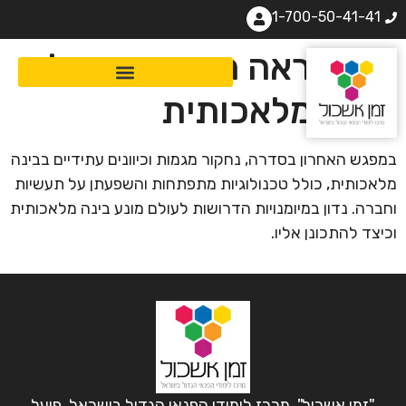
1-700-50-41-41
איך ייראה העתיד, בשילוב
בינה מלאכותית
במפגש האחרון בסדרה, נחקור מגמות וכיוונים עתידיים בבינה
מלאכותית, כולל טכנולוגיות מתפתחות והשפעתן על תעשיות
וחברה. נדון במיומנויות הדרושות לעולם מונע בינה מלאכותית
וכיצד להתכונן אליו.
"זמן אשכול", מרכז לימודי הפנאי הגדול בישראל, פועל