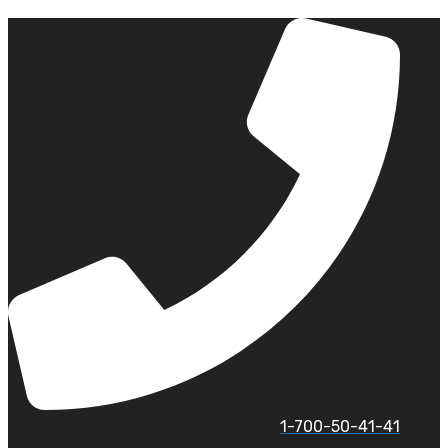
לג
תוכן
1-700-50-41-41