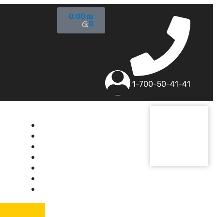
0.00
₪
0
1-700-50-41-41
בית
אודותינ
קורסים
מרצים
מרכזי ל
ידיעוני
יצירת 