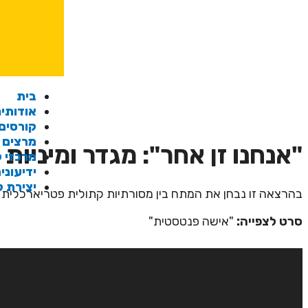
בית
אודותינ
קורסים
מרצים
"אנחנו זן אחר": מגדר ומיניות
מרכזי ל
ידיעוני
יצירת 
בהרצאה זו נבחן את המתח בין מסורתיות קתולית פטריארכלית 
סרט לצפייה:
"אישה פנטסטית"