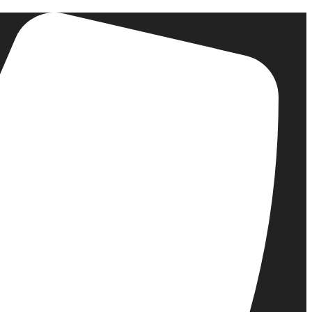
דלג
לתוכן