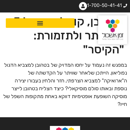
1-700-50-41-41
בטהובן, קונצ'רטו מס' 5
לפנסתר ולתזמורת:
"הקיסר"
במפגש זה נעמוד על יחסו המדויק של בטהובן למצביא הדגול
נפוליאון. הייתכן שלאחר שוויתר על הקדשתה של
ה"ארואיקה" למצביא הצרפתי, חזר והלחין בעבורו יצירה
נוספת ובאותו סולם מוסיקאלי? כיצד הצליח בטהובן לייצר
מוסיקה השופעת אופטימיות דווקא באחת מתקופות השפל של
חייו?