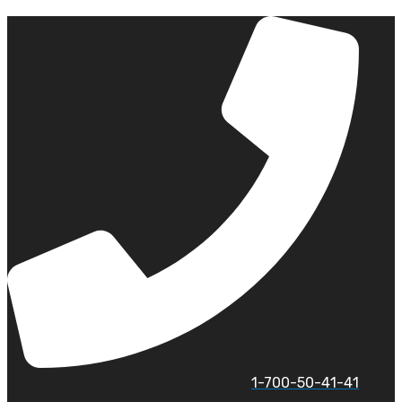
לג
תוכן
1-700-50-41-41