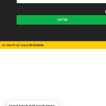
אני מאשר.ת את מדיניות הפרטיות ומסכים.ה שהמידע ישמש למענה
ולמטרות המפורטות בה
שליחה
Brandale עיצוב ובניית אתרים