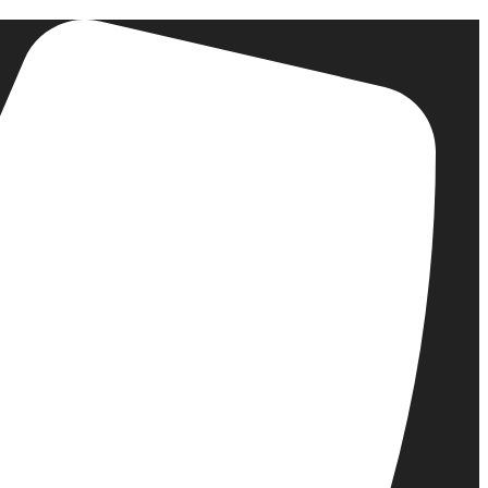
דלג
לתוכן