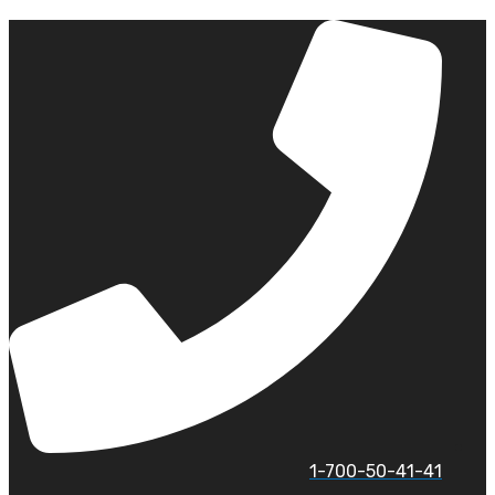
לג
תוכן
1-700-50-41-41