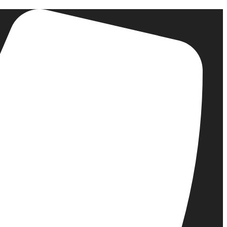
דלג
לתוכן