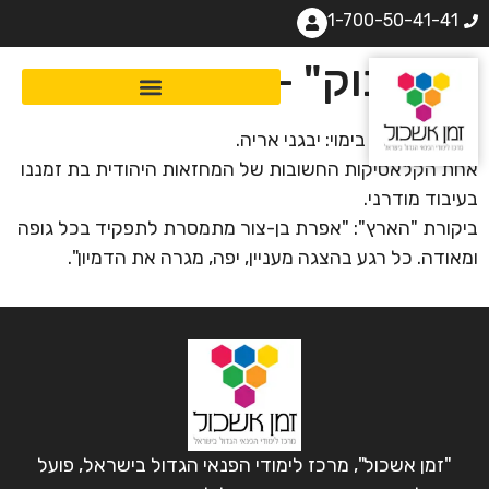
1-700-50-41-41
"הדיבוק" – תיאטרון גשר
מחזה: רועי חן. בימוי: יבגני אריה.
אחת הקלאסיקות החשובות של המחזאות היהודית בת זמננו
בעיבוד מודרני.
ביקורת "הארץ": "אפרת בן-צור מתמסרת לתפקיד בכל גופה
ומאודה. כל רגע בהצגה מעניין, יפה, מגרה את הדמיון".
"זמן אשכול", מרכז לימודי הפנאי הגדול בישראל, פועל