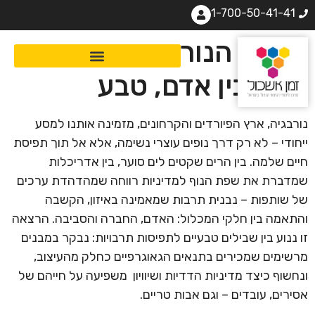
1-700-50-41-41
הדרך הנורבגית: איזון
עדין בין אדם, טבע
נורבגיה, ארץ הפיורדים והקרחונים, מזמינה אותנו למסע
ייחודי – לא רק דרך נופים עוצרי נשימה, אלא אל תוך תפיסת
חיים שלמה. בין הרים שקטים לים סוער, בין אדריכלות
שמדברת את שפת הנוף למדיניות רווחה שמהדהדת ערכים
של שותפות – נבנית תרבות שמאמינה באיזון, הקשבה
והתאמה בין חלקי המכלול: האדם, החברה והסביבה. הרצאה
זו ננוע בין שבילים טבעיים לתפיסות תרבויות: נבקר במבנים
מרשימים שמכירים בתנאים הגאוגרפיים כחלק מהעיצוב,
ונחשוף כיצד מדיניות הדדיות ושיוויון משפיעה על חייהם של
אסירים, עובדים – וגם אבות טריים.