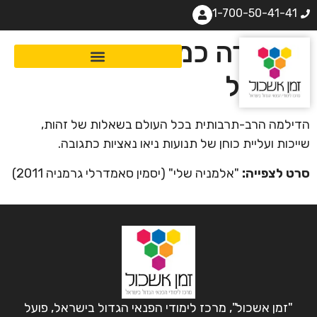
1-700-50-41-41
ההגירה כמצב נפשי
מבלבל
הדילמה הרב-תרבותית בכל העולם בשאלות של זהות,
שייכות ועליית כוחן של תנועות ניאו נאציות כתגובה.
סרט לצפייה:
"אלמניה שלי" (יסמין סאמדרלי גרמניה 2011)
"זמן אשכול", מרכז לימודי הפנאי הגדול בישראל, פועל