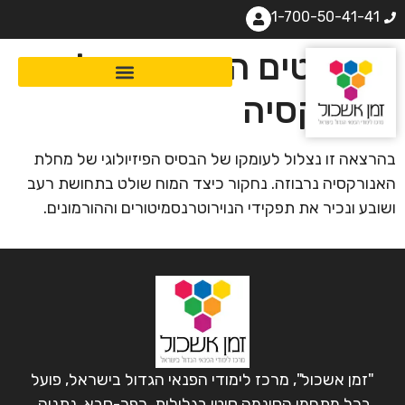
1-700-50-41-41
ההיבטים המוחיים של
אנורקסיה
בהרצאה זו נצלול לעומקו של הבסיס הפיזיולוגי של מחלת
האנורקסיה נרבוזה. נחקור כיצד המוח שולט בתחושת רעב
ושובע ונכיר את תפקידי הנוירוטרנסמיטורים וההורמונים.
"זמן אשכול", מרכז לימודי הפנאי הגדול בישראל, פועל
בכל מתחמי הסינמה סיטי בגלילות, כפר-סבא, נתניה,