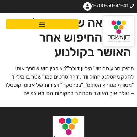
1-700-50-41-41
ההרצאה ששווה מיליון
דולר: החיפוש אחר
האושר בקולנוע
מהיכן הגיע הביטוי "מיליון דולר"? צ'פלין הוא שהפך אותו
לחלק מהסלנג ההוליוודי. דרך סרטים כמו "שטר בן מיליון",
"מטורף מטורף העולם", "נברסקה" ויצירות של אבוט וקוסטלו
– נגלה איך האושר מסתתר במקומות הכי לא צפויים.