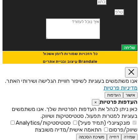
תובת דוא"ל
לפון
יך נוכל לעזור?
שליחה
כל הזכויות שמורות לזמן אשכול
Brandale עיצוב ובניית אתרים
נו משתמשים בעוגיות לשיפור חוויית הגלישה ושירותי האתר.
דיניות פרטיות
אישור
העדפות
עדפות פרטיות
×
אן ניתן לנהל את העדפות הפרטיות שלך. אנו משתמשים
עוגיות למטרות תפעול, סטטיסטיקות ושיווק.
פונקציונלי (תמיד פעיל)
סטטיסטיקות/Analytics
יווק/פרסום
התאמה אישית/מדיה משובצת
שמירה
דחייה
משיכת הסכמה