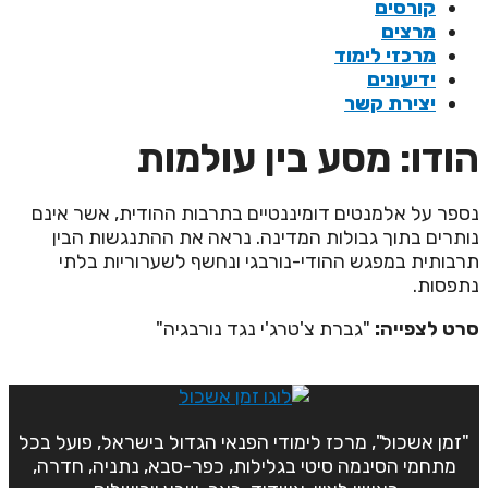
קורסים
מרצים
מרכזי לימוד
ידיעונים
יצירת קשר
ודו: מסע בין עולמות
ספר על אלמנטים דומיננטיים בתרבות ההודית, אשר אינם
ותרים בתוך גבולות המדינה. נראה את ההתנגשות הבין
רבותית במפגש ההודי-נורבגי ונחשף לשערוריות בלתי
תפסות.
רט לצפייה:
"גברת צ'טרג'י נגד נורבגיה"
"זמן אשכול", מרכז לימודי הפנאי הגדול בישראל, פועל בכל
מתחמי הסינמה סיטי בגלילות, כפר-סבא, נתניה, חדרה,