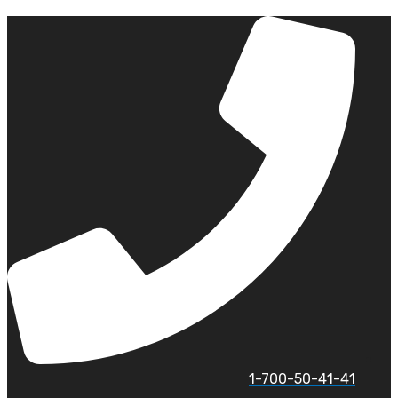
לג
תוכן
1-700-50-41-41