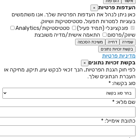
אישור
העדפות
עדפות פרטיות
×
אן ניתן לנהל את העדפות הפרטיות שלך. אנו משתמשים
עוגיות למטרות תפעול, סטטיסטיקות ושיווק.
פונקציונלי (תמיד פעיל)
סטטיסטיקות/Analytics
יווק/פרסום
התאמה אישית/מדיה משובצת
שמירה
דחייה
משיכת הסכמה
בקשת זכויות נתונים
דיניות פרטיות
קשת זכויות נתונים
×
פי חוק הגנת הפרטיות, הנך זכאי לבקש עיון, תיקון, מחיקה או
עברת הנתונים שלך.
וג בקשה: *
ם מלא: *
תובת אימייל: *