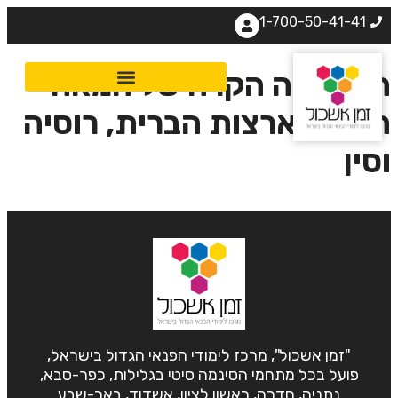
1-700-50-41-41
מלחמה הקרה של המאה
ה-21- ארצות הברית, רוסיה
סין
"זמן אשכול", מרכז לימודי הפנאי הגדול בישראל,
פועל בכל מתחמי הסינמה סיטי בגלילות, כפר-סבא,
נתניה, חדרה, ראשון לציון, אשדוד, באר-שבע