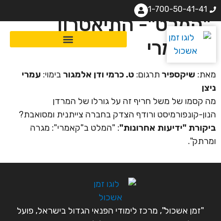
1-700-50-41-41
"המלט"- התיאטרון
הקאמרי
מאת:
שיקספיר
תרגום:
ט. כרמי ודן אלמגור
בימוי:
עמרי
ניצן
מה קסמו של משל חריף זה על גורלו של המרדן
הנון-קונפורמיסט ורודף הצדק בחברה צייתנית ומסואבת?
ביקורת "ידיעות אחרונות"
: "המלט ב"קאמרי": מגרה
ומרתק".
"זמן אשכול", מרכז לימודי הפנאי הגדול בישראל, פועל