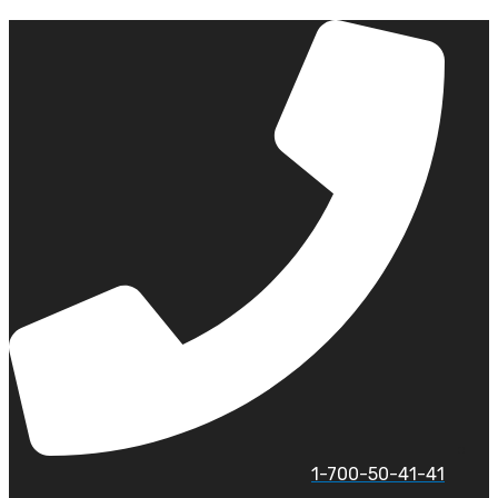
לג
תוכן
1-700-50-41-41