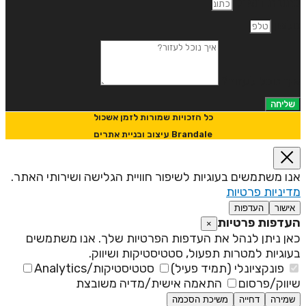
תובת דוא"ל
לפון
יך נוכל לעזור?
שליחה
כל הזכויות שמורות לזמן אשכול
Brandale עיצוב ובניית אתרים
נו משתמשים בעוגיות לשיפור חוויית הגלישה ושירותי האתר.
דיניות פרטיות
אישור
העדפות
עדפות פרטיות
×
אן ניתן לנהל את העדפות הפרטיות שלך. אנו משתמשים
עוגיות למטרות תפעול, סטטיסטיקות ושיווק.
פונקציונלי (תמיד פעיל)
סטטיסטיקות/Analytics
יווק/פרסום
התאמה אישית/מדיה משובצת
שמירה
דחייה
משיכת הסכמה