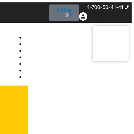
1-700-50-41-41
0.00
₪
0
בית
אודותינ
קורסים
מרצים
מרכזי ל
ידיעוני
יצירת 