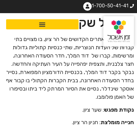
1-700-50-41-41
הר של שקט, קדושה וחן
סיור מרשים באתרים הקדושים של הר ציון, בו מצויים בתי
קברות של העדות הנוצריות, שתי כנסיות קתוליות גדולות
ומרשימות, קברו של דוד המלך, חדר הסעודה האחרונה,
חצר צלבנית, ותצפית יפהפייה על העיר העתיקה והחדשה.
נבקר בקבר דוד המלך, בכנסיית הדורמציון המפוארת, נסייר
בחדר הסעודה האחרונה, בבית הקברות הקתולי בו קבור אף
אוסקר שינדלר, נסיים את הסיור המרתק ליד ביתו ובסיפורו
של האמן פולומבו.
נקודת מפגש
: שער ציון.
חנייה מומלצת
: חניון הר ציון.