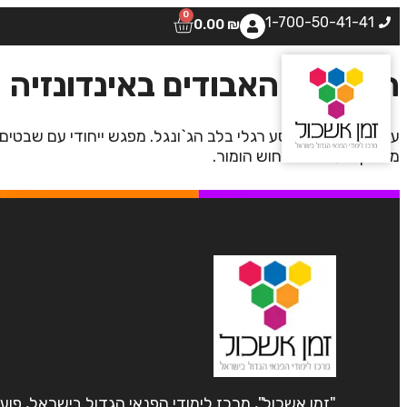
0
1-700-50-41-41
0.00
₪
השבטים האבודים באינדונזיה
עידן יוצא בגפו למסע רגלי בלב הג`ונגל. מפגש ייחודי עם שבט
מרתקת עם הרבה חוש הומור.
"זמן אשכול", מרכז לימודי הפנאי הגדול בישראל, פוע