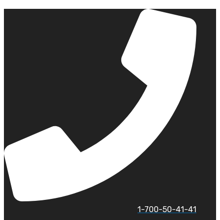
לג
תוכן
1-700-50-41-41