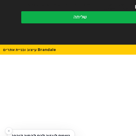
אני מאשר.ת את מדיניות הפרטיות ומסכים.ה שהמידע ישמש למענה
ולמטרות המפורטות בה
שליחה
Brandale עיצוב ובניית אתרים