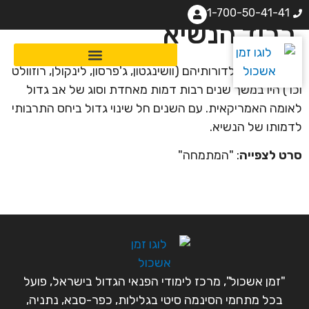
1-700-50-41-41
כבוד הנשיא
נשיאי ארה"ב לדורותיהם (וושינגטון, ג'פרסון, לינקולן, רוזוולט
וכו') היו במשך שנים רבות דמות מאחדת וסוג של אב גדול
לאומה האמריקאית. עם השנים חל שינוי גדול ביחס התרבותי
לדמותו של הנשיא.
סרט לצפייה
: "המתמחה"
"זמן אשכול", מרכז לימודי הפנאי הגדול בישראל, פועל
בכל מתחמי הסינמה סיטי בגלילות, כפר-סבא, נתניה,