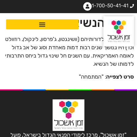
1-700-50-41-41
כבוד הנשיא
נשיאי ארה"ב לדורותיהם (וושינגטון, ג'פרסון, לינקולן, רוזוולט
וכו') היו במשך שנים רבות דמות מאחדת וסוג של אב גדול
לאומה האמריקאית. עם השנים חל שינוי גדול ביחס התרבותי
לדמותו של הנשיא.
סרט לצפייה
: "המתמחה"
"זמן אשכול", מרכז לימודי הפנאי הגדול בישראל, פועל