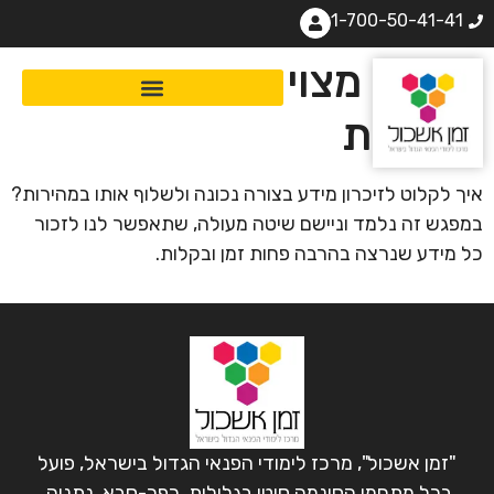
1-700-50-41-41
לזכור מצוין במהירות
ובקלות
איך לקלוט לזיכרון מידע בצורה נכונה ולשלוף אותו במהירות?
במפגש זה נלמד וניישם שיטה מעולה, שתאפשר לנו לזכור
כל מידע שנרצה בהרבה פחות זמן ובקלות.
"זמן אשכול", מרכז לימודי הפנאי הגדול בישראל, פועל
בכל מתחמי הסינמה סיטי בגלילות, כפר-סבא, נתניה,