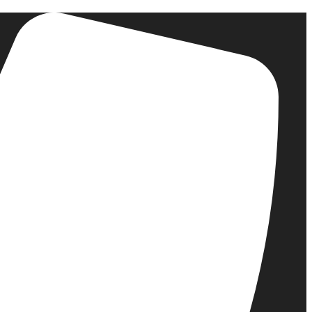
דלג
לתוכן