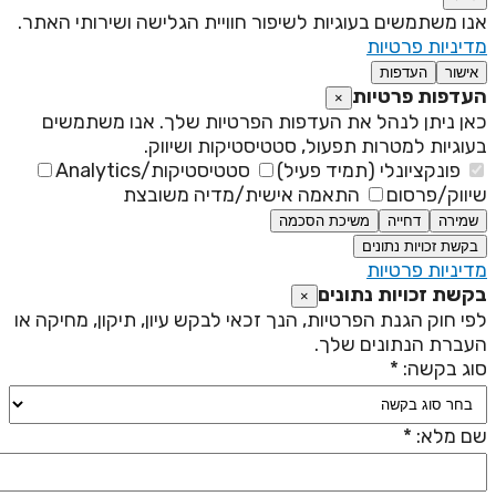
נו משתמשים בעוגיות לשיפור חוויית הגלישה ושירותי האתר.
דיניות פרטיות
אישור
העדפות
עדפות פרטיות
×
אן ניתן לנהל את העדפות הפרטיות שלך. אנו משתמשים
עוגיות למטרות תפעול, סטטיסטיקות ושיווק.
פונקציונלי (תמיד פעיל)
סטטיסטיקות/Analytics
יווק/פרסום
התאמה אישית/מדיה משובצת
שמירה
דחייה
משיכת הסכמה
בקשת זכויות נתונים
דיניות פרטיות
קשת זכויות נתונים
×
פי חוק הגנת הפרטיות, הנך זכאי לבקש עיון, תיקון, מחיקה או
עברת הנתונים שלך.
וג בקשה: *
ם מלא: *