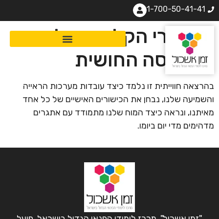
1-700-50-41-41
מאחורי הקלעים של
התפיסה החושית
בהרצאה חווייתית זו נלמד כיצד עובדות מערכות הראייה
והשמיעה שלנו, נבחן את הכישורים האישיים של כל אחד
מאיתנו, ונראה כיצד המוח שלנו מתמודד עם אתגרים
מדהימים מדי יום ביומו.
"זמן אשכול", מרכז לימודי הפנאי הגדול בישראל, פועל