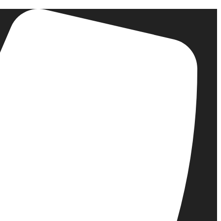
דלג
לתוכן