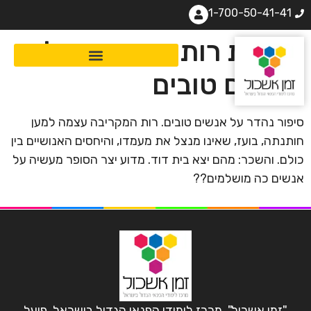
1-700-50-41-41
מגילת רות: סיפורם של
אנשים טובים
סיפור נהדר על אנשים טובים. רות המקריבה עצמה למען
חותנתה, בועז, שאינו מנצל את מעמדו, והיחסים האנושיים בין
כולם. והשכר: מהם יצא בית דוד. מדוע יצר הסופר מעשיה על
אנשים כה מושלמים??
"זמן אשכול", מרכז לימודי הפנאי הגדול בישראל, פועל