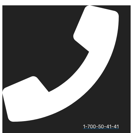
לג
תוכן
1-700-50-41-41