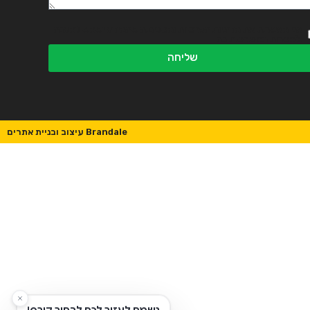
אני מאשר.ת את מדיניות הפרטיות ומסכים.ה שהמידע ישמש למענה
ולמטרות המפורטות בה
שליחה
Brandale עיצוב ובניית אתרים