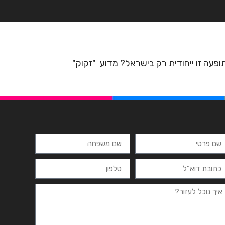
רצים
מרכזי לימוד
ידיעונים
יצירת קשר
כיצד נולד מעמד הנביא? האם תופעה זו ייחודית רק בישראל? מדוע "זקוק"