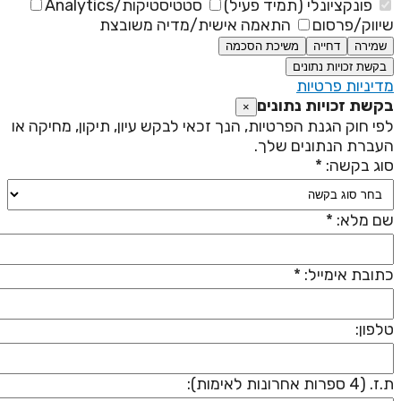
פונקציונלי (תמיד פעיל)
סטטיסטיקות/Analytics
יווק/פרסום
התאמה אישית/מדיה משובצת
שמירה
דחייה
משיכת הסכמה
בקשת זכויות נתונים
דיניות פרטיות
קשת זכויות נתונים
×
פי חוק הגנת הפרטיות, הנך זכאי לבקש עיון, תיקון, מחיקה או
עברת הנתונים שלך.
וג בקשה: *
ם מלא: *
תובת אימייל: *
לפון:
 (4 ספרות אחרונות לאימות):