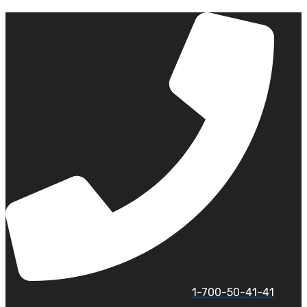
לג
תוכן
1-700-50-41-41