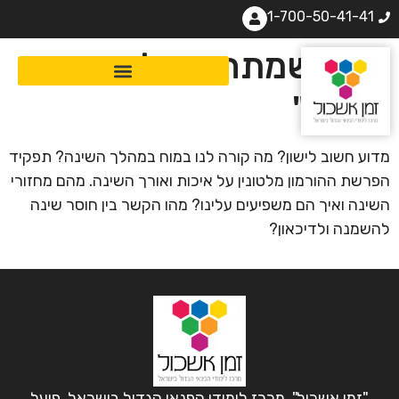
1-700-50-41-41
"מה שמתחשק לי זה
לישון"
מדוע חשוב לישון? מה קורה לנו במוח במהלך השינה? תפקיד
הפרשת ההורמון מלטונין על איכות ואורך השינה. מהם מחזורי
השינה ואיך הם משפיעים עלינו? מהו הקשר בין חוסר שינה
להשמנה ולדיכאון?
"זמן אשכול", מרכז לימודי הפנאי הגדול בישראל, פועל