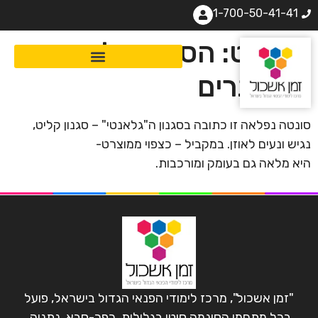
1-700-50-41-41
מוצרט: הסונטה לשני
פסנתרים
סונטה נפלאה זו כתובה בסגנון ה"גלאנטי" – סגנון קליט,
נגיש ונעים לאוזן. במקביל – כצפוי ממוצרט-
היא מלאה גם בעומק ומורכבות.
"זמן אשכול", מרכז לימודי הפנאי הגדול בישראל, פועל
בכל מתחמי הסינמה סיטי בגלילות, כפר-סבא, נתניה,