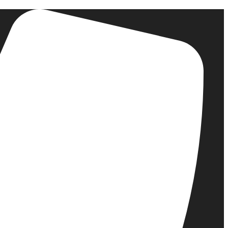
דלג
לתוכן