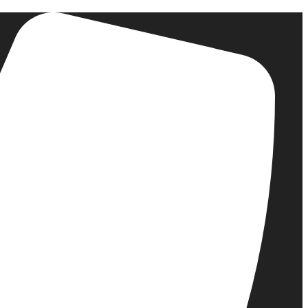
דלג
לתוכן