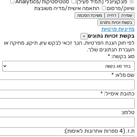
פונקציונלי (תמיד פעיל)
סטטיסטיקות/Analytics
יווק/פרסום
התאמה אישית/מדיה משובצת
שמירה
דחייה
משיכת הסכמה
בקשת זכויות נתונים
דיניות פרטיות
קשת זכויות נתונים
×
פי חוק הגנת הפרטיות, הנך זכאי לבקש עיון, תיקון, מחיקה או
עברת הנתונים שלך.
וג בקשה: *
ם מלא: *
תובת אימייל: *
לפון:
 (4 ספרות אחרונות לאימות):