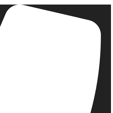
דלג
לתוכן