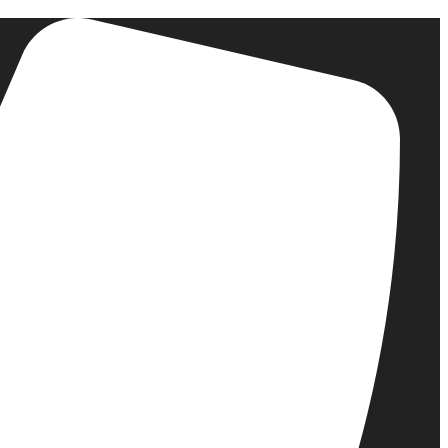
דלג
לתוכן