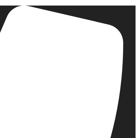
דלג
לתוכן